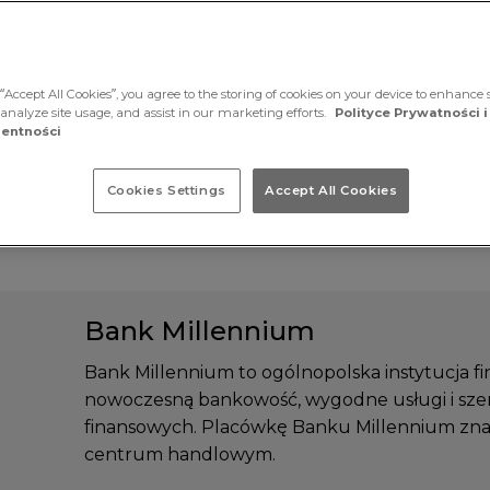
“Accept All Cookies”, you agree to the storing of cookies on your device to enhance s
 analyze site usage, and assist in our marketing efforts.
Polityce Prywatności i
entności
Cookies Settings
Accept All Cookies
Bank Millennium
Bank Millennium to ogólnopolska instytucja f
nowoczesną bankowość, wygodne usługi i sze
finansowych. Placówkę Banku Millennium znaj
centrum handlowym.