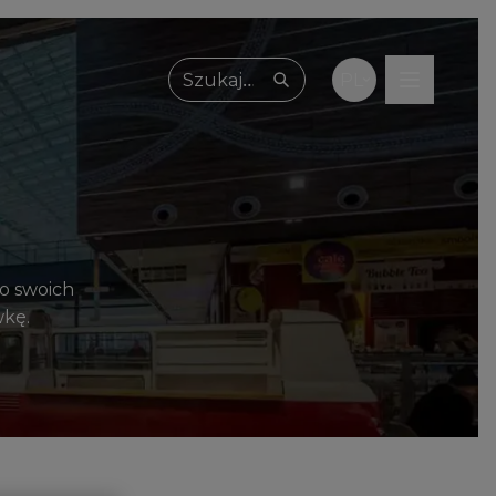
PL
Wpisz, czego szukasz
 o swoich
wkę.