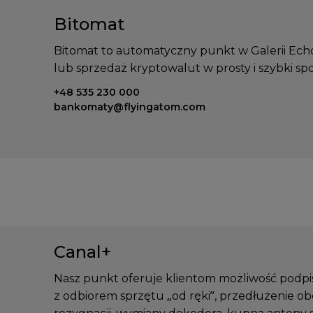
Bitomat
Bitomat to automatyczny punkt w Galerii Echo
lub sprzedaż kryptowalut w prosty i szybki sp
Telefon kontaktowy:
+48 535 230 000
Email kontaktowy:
bankomaty@flyingatom.com
Canal+
Nasz punkt oferuje klientom możliwość podp
z odbiorem sprzętu „od ręki”, przedłużenie o