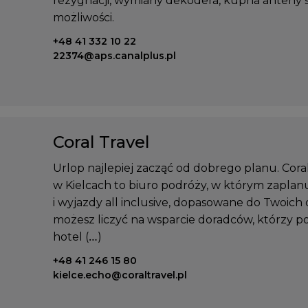
rezygnacji, wymiany dekodera, kupna anteny sa
możliwości.
Telefon kontaktowy:
+48 41 332 10 22
Email kontaktowy:
22374@aps.canalplus.pl
Coral Travel
Urlop najlepiej zacząć od dobrego planu. Coral
w Kielcach to biuro podróży, w którym zaplan
i wyjazdy all inclusive, dopasowane do Twoich
możesz liczyć na wsparcie doradców, którzy 
hotel (…)
Telefon kontaktowy:
+48 41 246 15 80
Email kontaktowy:
kielce.echo@coraltravel.pl