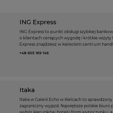
ING Express
ING Express to punkt obsługi szybkiej bankow
o klientach ceniących wygodę i krótkie wizyty
Express znajdziesz w kieleckim centrum han
Telefon kontaktowy:
+48 605 169 146
Itaka
Itaka w Galerii Echo w Kielcach to sprawdzony a
zagraniczny wyjazd. Największe polskie biuro 
wybór kierunków, hoteli i form wypoczynku, a 