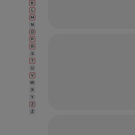
K
L
M
N
O
P
R
S
T
U
V
W
X
Y
Z
Ż