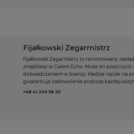
Fijałkowski Zegarmistrz
Fijałkowski Zegarmistrz to renomowany zakład
znajdziesz w Galerii Echo. Może on poszczycić 
doświadczeniem w branży. Kładzie nacisk na pre
gwarantuje zadowolenie podczas każdej wizyt
Telefon kontaktowy:
+48 41 240 58 20