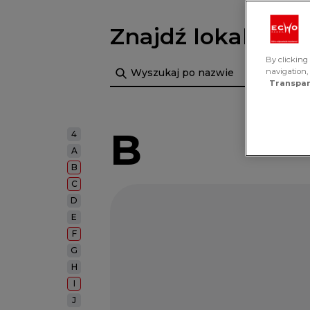
Znajdź lokal
By clicking 
Szukaj
navigation,
Transpar
B
4
A
B
C
D
E
F
G
H
I
J