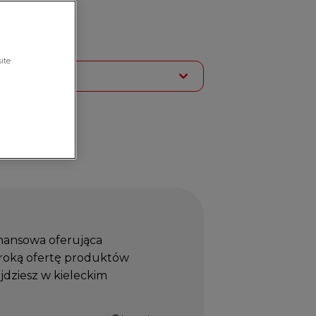
ite
Usługi
inansowa oferująca
roką ofertę produktów
dziesz w kieleckim