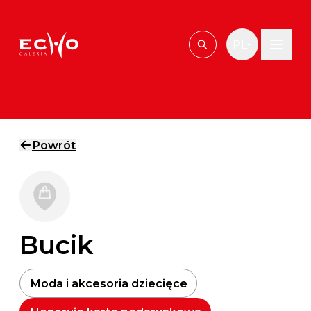
Przejdź do treści
PL
Wpisz, czego szu
Powrót
Bucik
Moda i akcesoria dziecięce