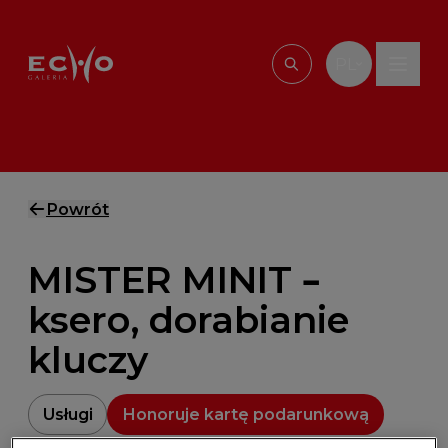
Przejdź do treści
PL
Wpisz, czego szu
Powrót
MISTER MINIT –
ksero, dorabianie
kluczy
Usługi
Honoruje kartę podarunkową