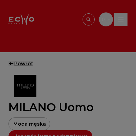
Przejdź do treści
PL
Wpisz, czego szu
Powrót
MILANO Uomo
Moda męska