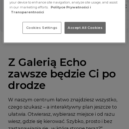
your device to enhance site navigation, analyze site usage, and assist
in our marketing efforts.
Polityce Prywatności i
Transparentności
Cookies Settings
Accept All Cookies
Z Galerią Echo
zawsze będzie Ci po
drodze
W naszym centrum łatwo znajdziesz wszystko,
czego szukasz – a interaktywny plan jeszcze to
ułatwia. Otwierasz, wybierasz miejsce i od razu
wiesz, gdzie się kierować. Szybko, prosto i bez
zastanawiania się „w którą stronę teraz?”.