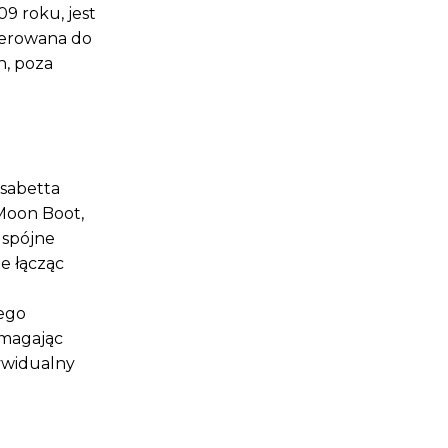
9 roku, jest
kierowana do
h, poza
isabetta
 Moon Boot,
 spójne
ie łącząc
nego
omagając
dywidualny