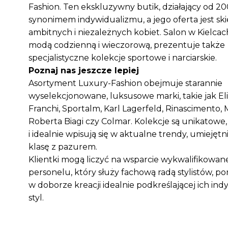
Fashion. Ten ekskluzywny butik, działający od 200
synonimem indywidualizmu, a jego oferta jest s
ambitnych i niezależnych kobiet. Salon w Kielcac
modą codzienną i wieczorową, prezentuje także
specjalistyczne kolekcje sportowe i narciarskie.
Poznaj nas jeszcze lepiej
Asortyment Luxury-Fashion obejmuje starannie
wyselekcjonowane, luksusowe marki, takie jak El
Franchi, Sportalm, Karl Lagerfeld, Rinascimento,
Roberta Biagi czy Colmar. Kolekcje są unikatowe,
i idealnie wpisują się w aktualne trendy, umiejętn
klasę z pazurem.
Klientki mogą liczyć na wsparcie wykwalifikowa
personelu, który służy fachową radą stylistów, p
w doborze kreacji idealnie podkreślającej ich in
styl.