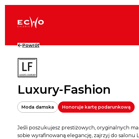
Przejdź do treści
Powrót
Luxury-Fashion
Moda damska
Honoruje kartę podarunkową
Jeśli poszukujesz prestiżowych, oryginalnych mar
sobie wyrafinowaną elegancję, zajrzyj do salonu 