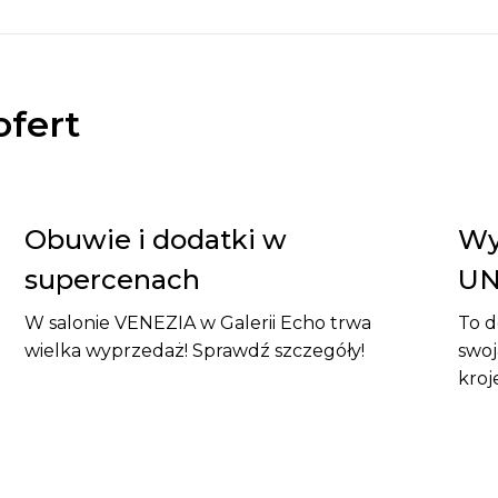
ofert
Obuwie i dodatki w
Wy
supercenach
UN
W salonie VENEZIA w Galerii Echo trwa
To d
wielka wyprzedaż! Sprawdź szczegóły!
swoj
kroj