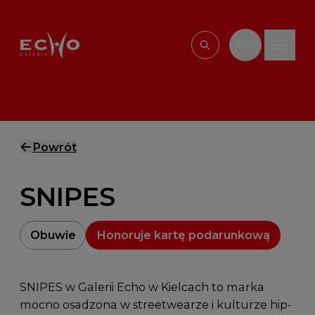
Przejdź do treści
PL
Wpisz, czego szu
Powrót
SNIPES
Obuwie
Honoruje kartę podarunkową
SNIPES w Galerii Echo w Kielcach to marka
mocno osadzona w streetwearze i kulturze hip-