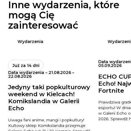
Inne wydarzenia, które
mogą Cię
zainteresować
Wydarzenia
Wydarzeni
Data wydarzeni
Już za 14 dni
05.09.2026
Data wydarzenia – 21.08.2026 –
ECHO CUP 
22.08.2026
Echo! Najw
Jedyny taki popkulturowy
Fortnite
weekend w Kielcach!
Komikslandia w Galerii
Prawdziwa gratk
Echo
esportu! W dniac
w Galerii Echo
2026. Sprawdź 
Uwaga fani anime, mangi i popkultury!
Kultowy sklep Komikslandia przejmuje
Galerię Echo już 21 i 22 sierpnia. Sprawdź