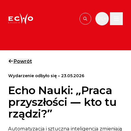
Przejdź do treści
PL
Wpisz, czego szu
Powrót
Wydarzenie odbyło się – 23.05.2026
Echo Nauki: „Praca
przyszłości — kto tu
rządzi?”
Automatyzacja i sztuczna inteligencja zmieniają