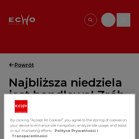
Przejdź do treści
PL
Wpisz, czego szu
Powrót
Najbliższa niedziela
jest handlowa! Zrób
zakupy w Galerii
Echo
By clicking “Accept All Cookies”, you agree to the storing of cookies on
your device to enhance site navigation, analyze site usage, and assist
in our marketing efforts.
Polityce Prywatności i
Przed nami wyjątkowy weekend! Informujemy,
Transparentności