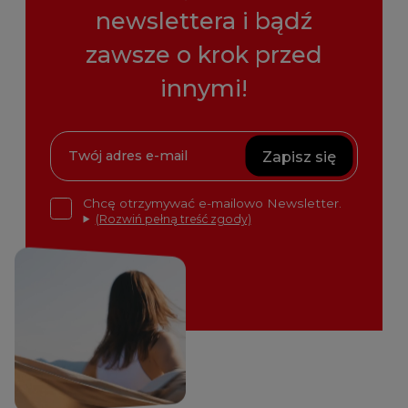
newslettera i bądź
zawsze o krok przed
innymi!
Zapisz się
Chcę otrzymywać e-mailowo Newsletter.
(Rozwiń pełną treść zgody)