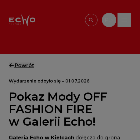
Przejdź do treści
PL
Wpisz, czego szu
Powrót
Wydarzenie odbyło się – 01.07.2026
Pokaz Mody OFF
FASHION FIRE
w Galerii Echo!
Galeria Echo w Kielcach
dołącza do grona