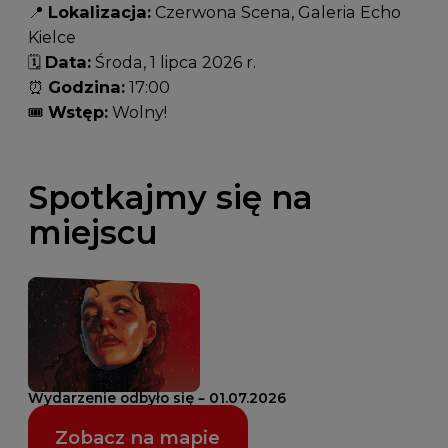
📍
Lokalizacja:
Czerwona Scena, Galeria Echo
Kielce
🗓️
Data:
Środa, 1 lipca 2026 r.
⏰
Godzina:
17:00
🎟️
Wstęp:
Wolny!
Spotkajmy się na
miejscu
Wydarzenie odbyło się – 01.07.2026
Zobacz na mapie