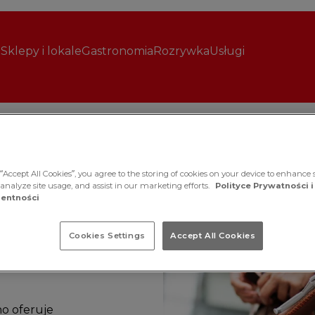
Sklepy i lokale
Gastronomia
Rozrywka
Usługi
“Accept All Cookies”, you agree to the storing of cookies on your device to enhance s
 analyze site usage, and assist in our marketing efforts.
Polityce Prywatności i
entności
o­we­
Cookies Settings
Accept All Cookies
ho oferuje