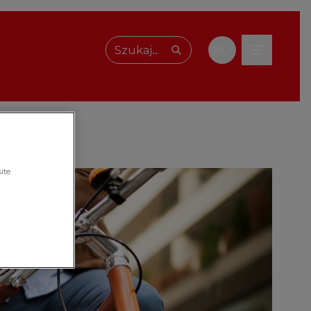
PL
Wpisz, czego szukasz
ite