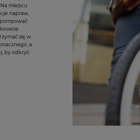
 Na miejscu
cje napraw,
 napompować
kowicie
rzymać się w
 smacznego, a
j, by odkryć