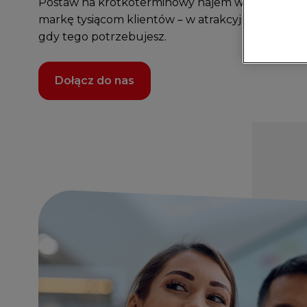
Postaw na krótkoterminowy najem w Galerii Echo
markę tysiącom klientów – w atrakcyjnej lokalizac
gdy tego potrzebujesz.
Dołącz do nas