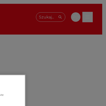
PL
Wpisz, czego szukasz
ite