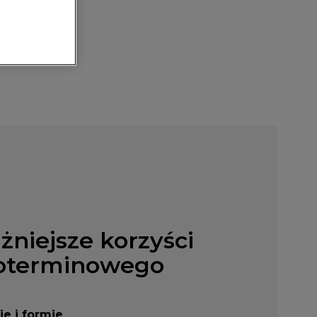
żniejsze korzyści
oterminowego
ie i formie