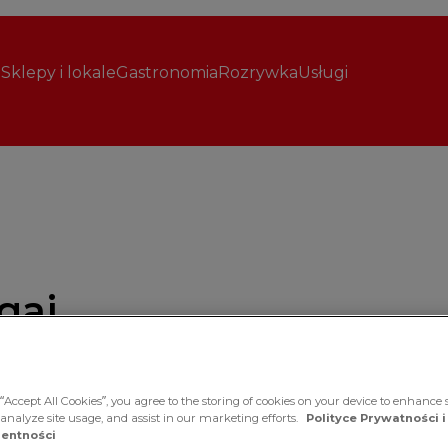
Sklepy i lokale
Gastronomia
Rozrywka
Usługi
gaj,
“Accept All Cookies”, you agree to the storing of cookies on your device to enhance s
 analyze site usage, and assist in our marketing efforts.
Polityce Prywatności i
ę promocyjną?
entności