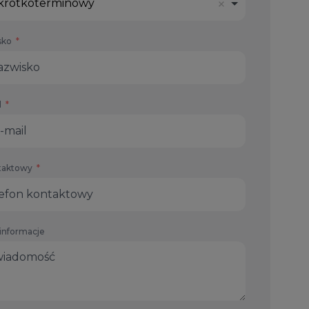
krótkoterminowy
sko
l
taktowy
informacje