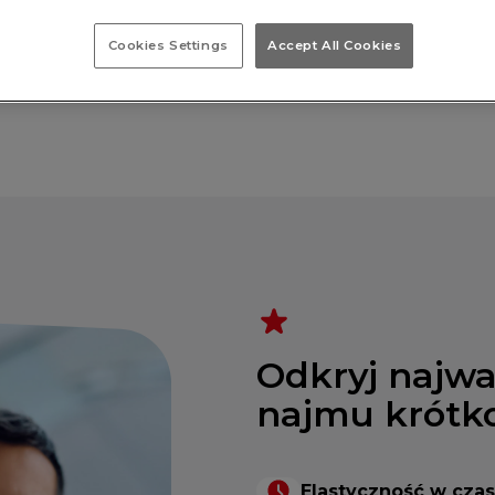
 i zaprezentuj swoją
ji, dokładnie wtedy,
Cookies Settings
Accept All Cookies
Odkryj najwa
najmu krótk
Elastyczność w czas