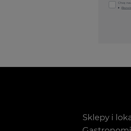
Chcę naw
(Rozwiń
Sklepy i lok
Gastronom