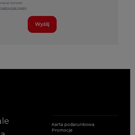
iązać kontakt.
 pełną treść zgody)
Wyślij
ale
Karta podarunkowa
Promocje
ia